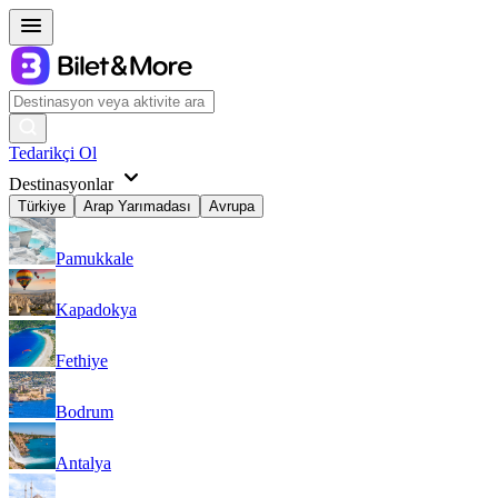
Tedarikçi Ol
Destinasyonlar
Türkiye
Arap Yarımadası
Avrupa
Pamukkale
Kapadokya
Fethiye
Bodrum
Antalya