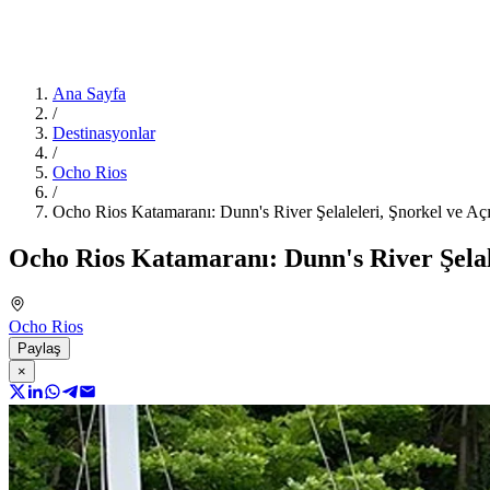
Ana Sayfa
/
Destinasyonlar
/
Ocho Rios
/
Ocho Rios Katamaranı: Dunn's River Şelaleleri, Şnorkel ve Aç
Ocho Rios Katamaranı: Dunn's River Şelal
Ocho Rios
Paylaş
×