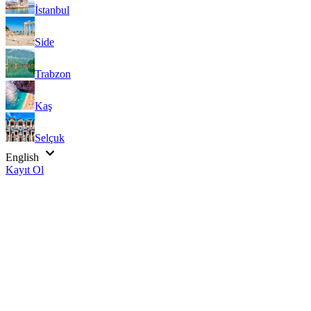
İstanbul
Side
Trabzon
Kaş
Selçuk
English
Kayıt Ol