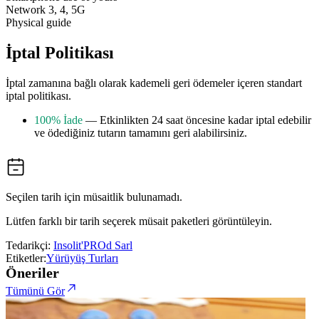
Network 3, 4, 5G
Physical guide
İptal Politikası
İptal zamanına bağlı olarak kademeli geri ödemeler içeren standart
iptal politikası.
100% İade
— Etkinlikten 24 saat öncesine kadar iptal edebilir
ve ödediğiniz tutarın tamamını geri alabilirsiniz.
Seçilen tarih için müsaitlik bulunamadı.
Lütfen farklı bir tarih seçerek müsait paketleri görüntüleyin.
Tedarikçi:
Insolit'PROd Sarl
Etiketler:
Yürüyüş Turları
Öneriler
Tümünü Gör