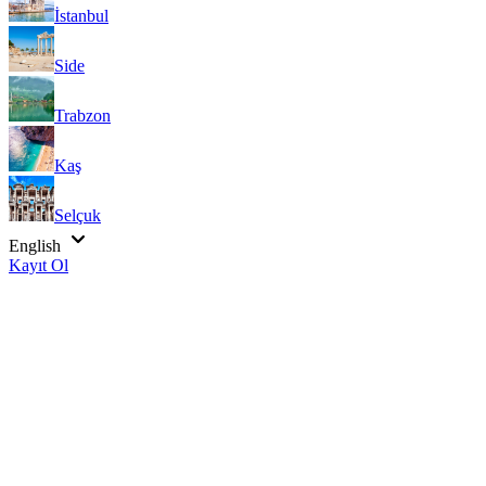
İstanbul
Side
Trabzon
Kaş
Selçuk
English
Kayıt Ol