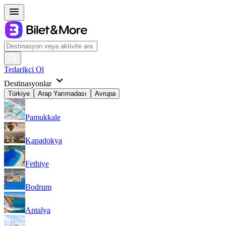
Tedarikçi Ol
Destinasyonlar
Türkiye
Arap Yarımadası
Avrupa
Pamukkale
Kapadokya
Fethiye
Bodrum
Antalya