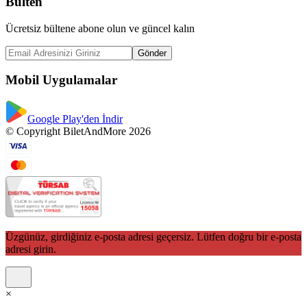
Bülten
Ücretsiz bültene abone olun ve güncel kalın
Gönder
Mobil Uygulamalar
Google Play'den İndir
© Copyright BiletAndMore 2026
Üzgünüz, girdiğiniz e-posta adresi geçersiz. Lütfen doğru bir e-posta
adresi girin.
×