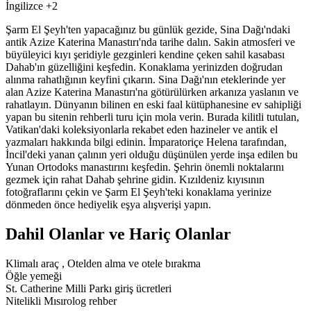
İngilizce +2
Şarm El Şeyh'ten yapacağınız bu günlük gezide, Sina Dağı'ndaki
antik Azize Katerina Manastırı'nda tarihe dalın. Sakin atmosferi ve
büyüleyici kıyı şeridiyle gezginleri kendine çeken sahil kasabası
Dahab'ın güzelliğini keşfedin. Konaklama yerinizden doğrudan
alınma rahatlığının keyfini çıkarın. Sina Dağı'nın eteklerinde yer
alan Azize Katerina Manastırı'na götürülürken arkanıza yaslanın ve
rahatlayın. Dünyanın bilinen en eski faal kütüphanesine ev sahipliği
yapan bu sitenin rehberli turu için mola verin. Burada kilitli tutulan,
Vatikan'daki koleksiyonlarla rekabet eden hazineler ve antik el
yazmaları hakkında bilgi edinin. İmparatoriçe Helena tarafından,
İncil'deki yanan çalının yeri olduğu düşünülen yerde inşa edilen bu
Yunan Ortodoks manastırını keşfedin. Şehrin önemli noktalarını
gezmek için rahat Dahab şehrine gidin. Kızıldeniz kıyısının
fotoğraflarını çekin ve Şarm El Şeyh'teki konaklama yerinize
dönmeden önce hediyelik eşya alışverişi yapın.
Dahil Olanlar ve Hariç Olanlar
Klimalı araç , Otelden alma ve otele bırakma
Öğle yemeği
St. Catherine Milli Parkı giriş ücretleri
Nitelikli Mısırolog rehber