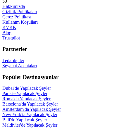
50
Hakkımızda
Gizlilik Politikaları
Çerez Politikası
Kullanım Koşulları
KVKK
Blog
Trustpilot
Partnerler
Tedarikçiler
Seyahat Acentaları
Popüler Destinasyonlar
Dubai'de Yapılacak Şeyler
Paris'te Yapılacak Şeyler
Roma'da Yapılacak Şeyler
Barselona'da Yapılacak Şeyler
Amsterdam'da Yapılacak Şeyler
New York'ta Yapılacak Şeyler
Bali'de Yapılacak Şeyler
Maldivler'de Yapılacak Şeyler