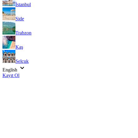
İstanbul
Side
Trabzon
Kaş
Selçuk
English
Kayıt Ol