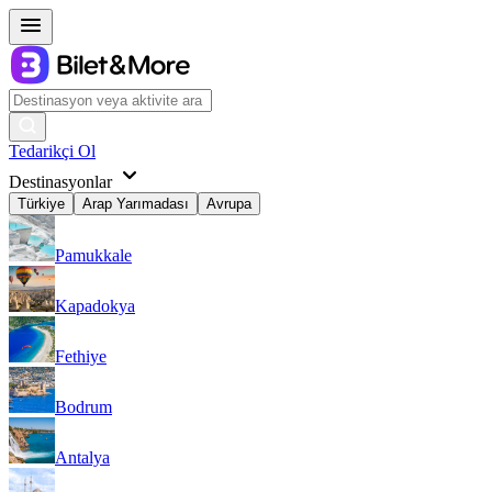
Tedarikçi Ol
Destinasyonlar
Türkiye
Arap Yarımadası
Avrupa
Pamukkale
Kapadokya
Fethiye
Bodrum
Antalya