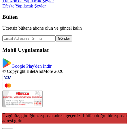
Trabzon'da Yapılacak Şeyler
Efes'te Yapılacak Şeyler
Bülten
Ücretsiz bültene abone olun ve güncel kalın
Gönder
Mobil Uygulamalar
Google Play'den İndir
© Copyright BiletAndMore 2026
Üzgünüz, girdiğiniz e-posta adresi geçersiz. Lütfen doğru bir e-posta
adresi girin.