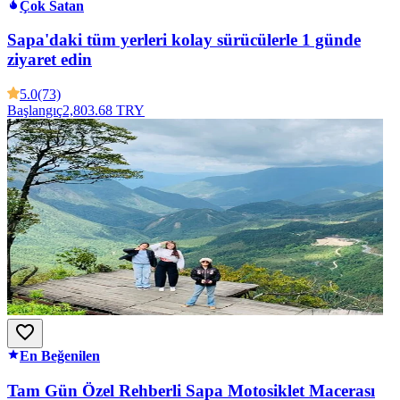
Çok Satan
Sapa'daki tüm yerleri kolay sürücülerle 1 günde
ziyaret edin
5.0
(73)
Başlangıç
2,803.68 TRY
En Beğenilen
Tam Gün Özel Rehberli Sapa Motosiklet Macerası