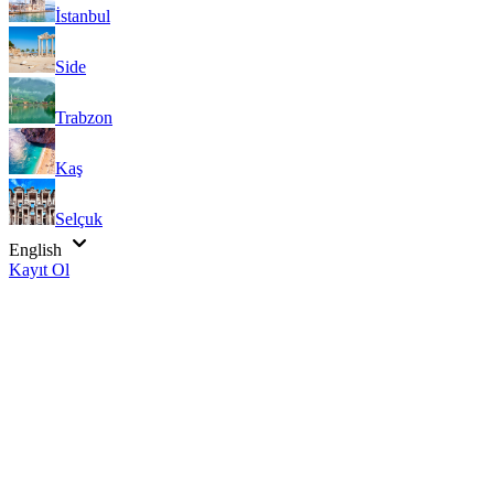
İstanbul
Side
Trabzon
Kaş
Selçuk
English
Kayıt Ol