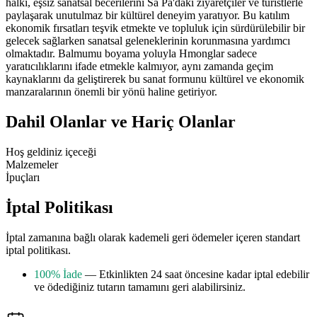
halkı, eşsiz sanatsal becerilerini Sa Pa'daki ziyaretçiler ve turistlerle
paylaşarak unutulmaz bir kültürel deneyim yaratıyor. Bu katılım
ekonomik fırsatları teşvik etmekte ve topluluk için sürdürülebilir bir
gelecek sağlarken sanatsal geleneklerinin korunmasına yardımcı
olmaktadır. Balmumu boyama yoluyla Hmonglar sadece
yaratıcılıklarını ifade etmekle kalmıyor, aynı zamanda geçim
kaynaklarını da geliştirerek bu sanat formunu kültürel ve ekonomik
manzaralarının önemli bir yönü haline getiriyor.
Dahil Olanlar ve Hariç Olanlar
Hoş geldiniz içeceği
Malzemeler
İpuçları
İptal Politikası
İptal zamanına bağlı olarak kademeli geri ödemeler içeren standart
iptal politikası.
100% İade
— Etkinlikten 24 saat öncesine kadar iptal edebilir
ve ödediğiniz tutarın tamamını geri alabilirsiniz.