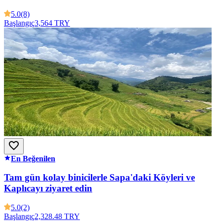
5.0
(8)
Başlangıç
3,564 TRY
En Beğenilen
Tam gün kolay binicilerle Sapa'daki Köyleri ve
Kaplıcayı ziyaret edin
5.0
(2)
Başlangıç
2,328.48 TRY