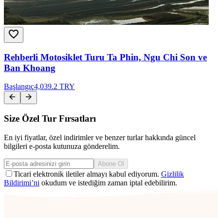
Rehberli Motosiklet Turu Ta Phin, Ngu Chi Son ve
Ban Khoang
Başlangıç
4,039.2 TRY
Size Özel Tur Fırsatları
En iyi fiyatlar, özel indirimler ve benzer turlar hakkında güncel
bilgileri e-posta kutunuza gönderelim.
Abone Ol
Ticari elektronik iletiler almayı kabul ediyorum.
Gizlilik
Bildirimi’ni
okudum ve istediğim zaman iptal edebilirim.