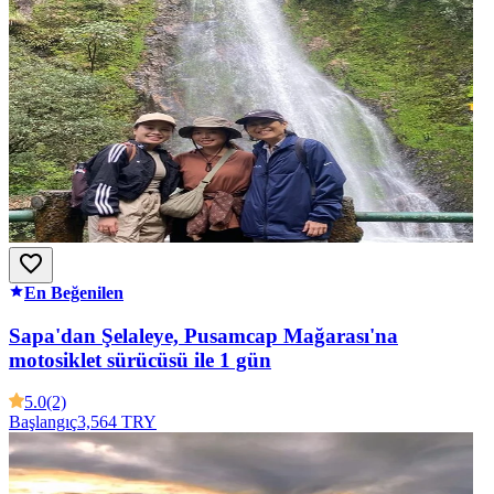
En Beğenilen
Sapa'dan Şelaleye, Pusamcap Mağarası'na
motosiklet sürücüsü ile 1 gün
5.0
(2)
Başlangıç
3,564 TRY