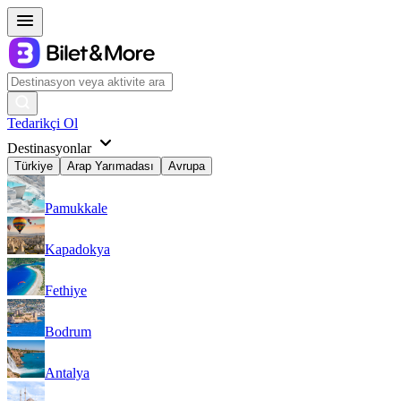
Tedarikçi Ol
Destinasyonlar
Türkiye
Arap Yarımadası
Avrupa
Pamukkale
Kapadokya
Fethiye
Bodrum
Antalya