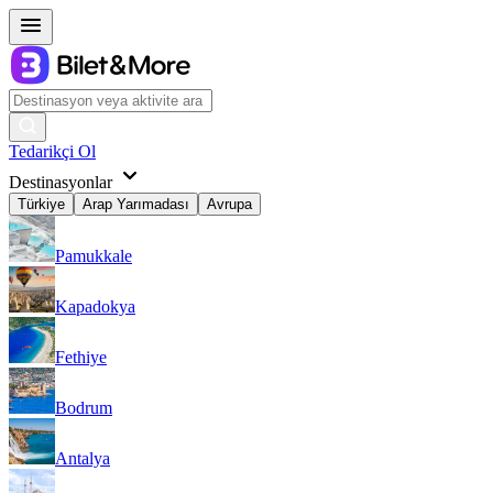
Tedarikçi Ol
Destinasyonlar
Türkiye
Arap Yarımadası
Avrupa
Pamukkale
Kapadokya
Fethiye
Bodrum
Antalya