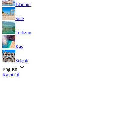
İstanbul
Side
Trabzon
Kaş
Selçuk
English
Kayıt Ol