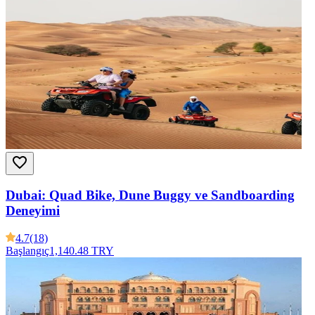
Dubai: Quad Bike, Dune Buggy ve Sandboarding
Deneyimi
4.7
(18)
Başlangıç
1,140.48 TRY