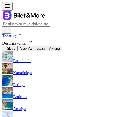
Tedarikçi Ol
Destinasyonlar
Türkiye
Arap Yarımadası
Avrupa
Pamukkale
Kapadokya
Fethiye
Bodrum
Antalya