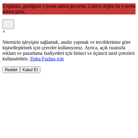
Üzgünüz, girdiğiniz e-posta adresi geçersiz. Lütfen doğru bir e-posta
adresi girin.
×
Sitemizin işleyişini sağlamak, analiz yapmak ve tercihlerinize göre
kişiselleştirmek için çerezler kullanıyoruz. Ayrıca, açık rızanızla
reklam ve pazarlama faaliyetleri için birinci ve üçüncü taraf çerezleri
kullanabiliriz.
Daha Fazlası için
Reddet
Kabul Et