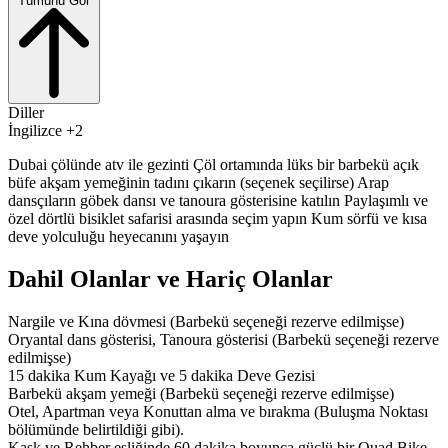
Tümünü Gör
Diller
İngilizce +2
Dubai çölünde atv ile gezinti Çöl ortamında lüks bir barbekü açık
büfe akşam yemeğinin tadını çıkarın (seçenek seçilirse) Arap
dansçıların göbek dansı ve tanoura gösterisine katılın Paylaşımlı ve
özel dörtlü bisiklet safarisi arasında seçim yapın Kum sörfü ve kısa
deve yolculuğu heyecanını yaşayın
Dahil Olanlar ve Hariç Olanlar
Nargile ve Kına dövmesi (Barbekü seçeneği rezerve edilmişse)
Oryantal dans gösterisi, Tanoura gösterisi (Barbekü seçeneği rezerve
edilmişse)
15 dakika Kum Kayağı ve 5 dakika Deve Gezisi
Barbekü akşam yemeği (Barbekü seçeneği rezerve edilmişse)
Otel, Apartman veya Konuttan alma ve bırakma (Buluşma Noktası
bölümünde belirtildiği gibi).
Kask ve Rehber eşliğinde 60 dakika boyunca güçlü bir Quad Bike