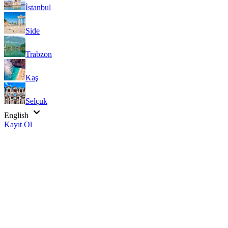
İstanbul
Side
Trabzon
Kaş
Selçuk
English
Kayıt Ol