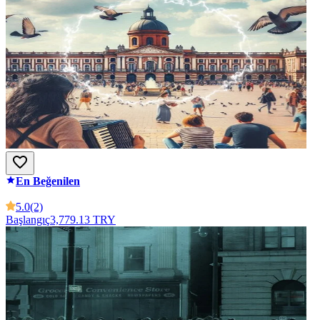
En Beğenilen
5.0
(2)
Başlangıç
3,779.13 TRY