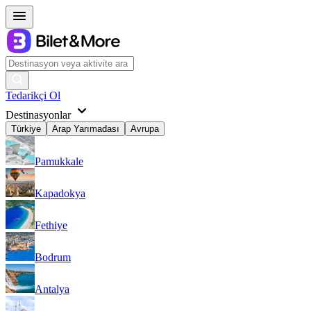
Tedarikçi Ol
Destinasyonlar
Türkiye
Arap Yarımadası
Avrupa
Pamukkale
Kapadokya
Fethiye
Bodrum
Antalya