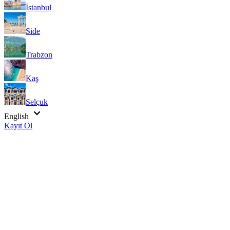
İstanbul
Side
Trabzon
Kaş
Selçuk
English
Kayıt Ol