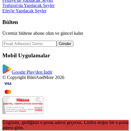
Fethiye'de Yapılacak Şeyler
Trabzon'da Yapılacak Şeyler
Efes'te Yapılacak Şeyler
Bülten
Ücretsiz bültene abone olun ve güncel kalın
Gönder
Mobil Uygulamalar
Google Play'den İndir
© Copyright BiletAndMore 2026
Üzgünüz, girdiğiniz e-posta adresi geçersiz. Lütfen doğru bir e-posta
adresi girin.