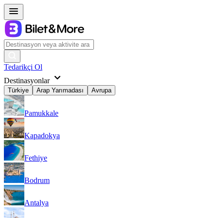
Tedarikçi Ol
Destinasyonlar
Türkiye
Arap Yarımadası
Avrupa
Pamukkale
Kapadokya
Fethiye
Bodrum
Antalya