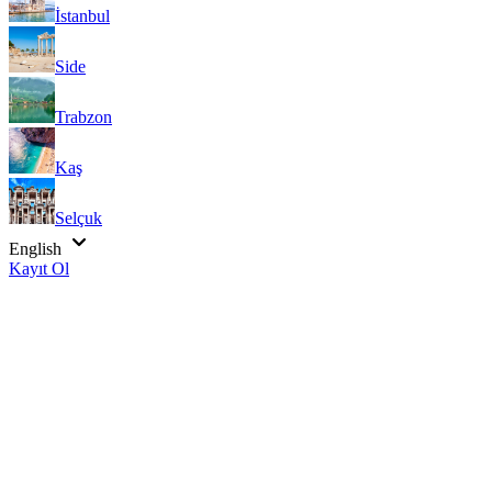
İstanbul
Side
Trabzon
Kaş
Selçuk
English
Kayıt Ol