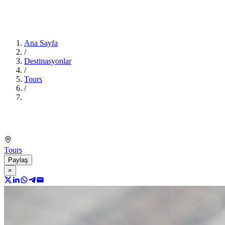
Ana Sayfa
/
Destinasyonlar
/
Tours
/
Tours
Paylaş
×