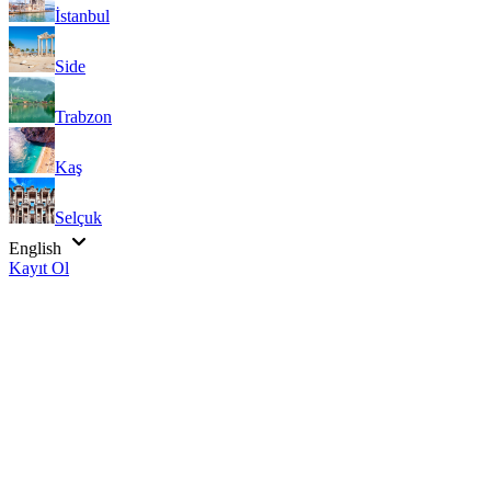
İstanbul
Side
Trabzon
Kaş
Selçuk
English
Kayıt Ol