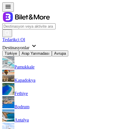
Tedarikçi Ol
Destinasyonlar
Türkiye
Arap Yarımadası
Avrupa
Pamukkale
Kapadokya
Fethiye
Bodrum
Antalya