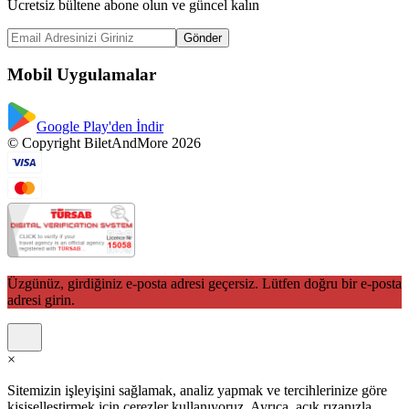
Ücretsiz bültene abone olun ve güncel kalın
Gönder
Mobil Uygulamalar
Google Play'den İndir
© Copyright BiletAndMore 2026
Üzgünüz, girdiğiniz e-posta adresi geçersiz. Lütfen doğru bir e-posta
adresi girin.
×
Sitemizin işleyişini sağlamak, analiz yapmak ve tercihlerinize göre
kişiselleştirmek için çerezler kullanıyoruz. Ayrıca, açık rızanızla