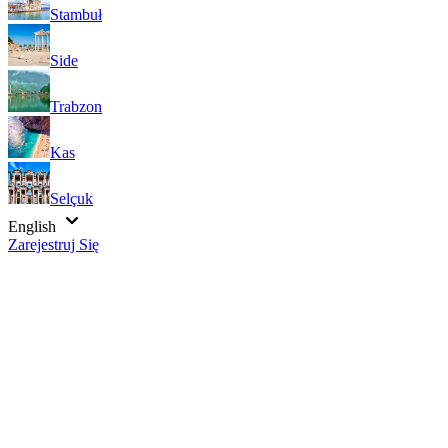
Stambuł
Side
Trabzon
Kas
Selçuk
English
Zarejestruj Się