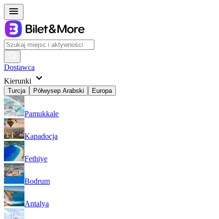
Dostawca
Kierunki
Turcja
Półwysep Arabski
Europa
Pamukkale
Kapadocja
Fethiye
Bodrum
Antalya