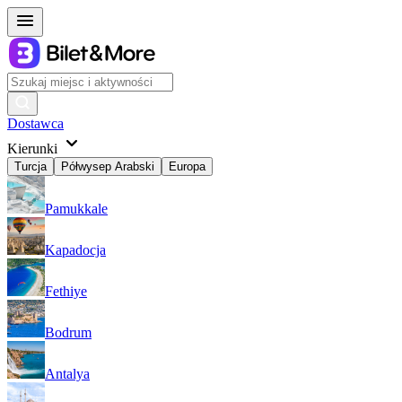
Dostawca
Kierunki
Turcja
Półwysep Arabski
Europa
Pamukkale
Kapadocja
Fethiye
Bodrum
Antalya