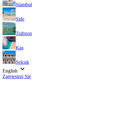
Stambuł
Side
Trabzon
Kas
Selçuk
English
Zarejestruj Się