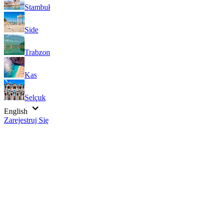
Stambuł
Side
Trabzon
Kas
Selçuk
English
Zarejestruj Się