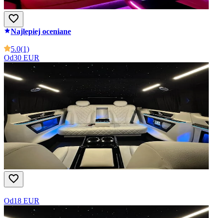
Najlepiej oceniane
5.0
(1)
Od
30 EUR
Od
18 EUR