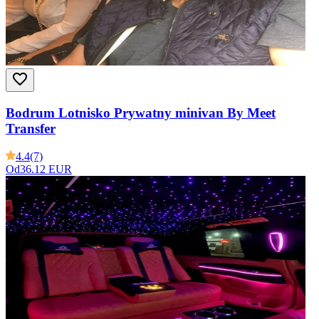
Bodrum Lotnisko Prywatny minivan By Meet
Transfer
4.4
(7)
Od
36.12 EUR