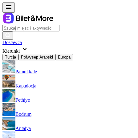
Dostawca
Kierunki
Turcja
Półwysep Arabski
Europa
Pamukkale
Kapadocja
Fethiye
Bodrum
Antalya