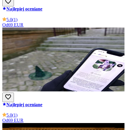
Najlepiej oceniane
5.0
(1)
Od
69 EUR
Najlepiej oceniane
5.0
(1)
Od
69 EUR