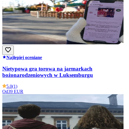
Najlepiej oceniane
Nietypowa gra torowa na jarmarkach
bożonarodzeniowych w Luksemburgu
5.0
(1)
Od
39 EUR