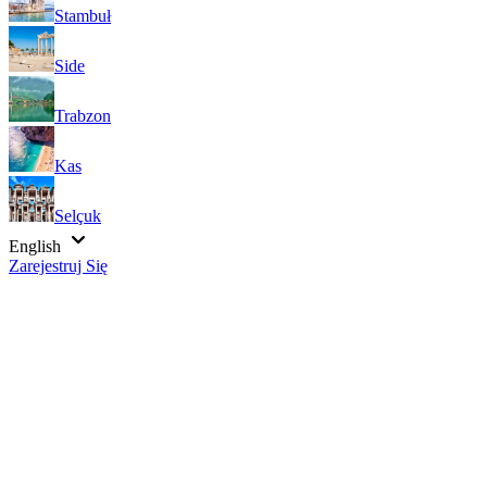
Stambuł
Side
Trabzon
Kas
Selçuk
English
Zarejestruj Się