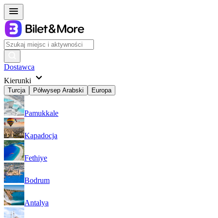
Dostawca
Kierunki
Turcja
Półwysep Arabski
Europa
Pamukkale
Kapadocja
Fethiye
Bodrum
Antalya