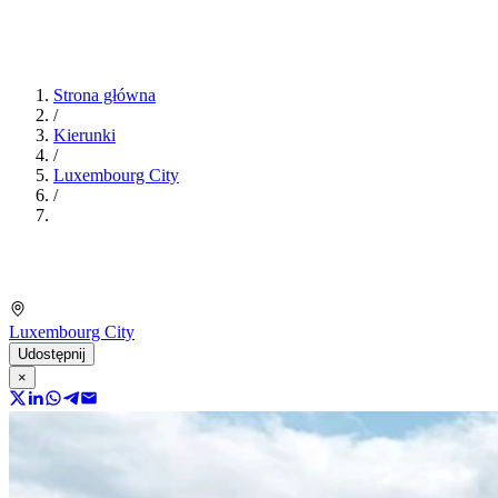
Strona główna
/
Kierunki
/
Luxembourg City
/
Luxembourg City
Udostępnij
×