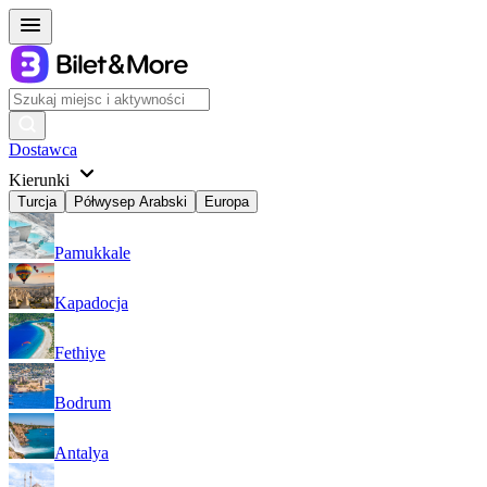
Dostawca
Kierunki
Turcja
Półwysep Arabski
Europa
Pamukkale
Kapadocja
Fethiye
Bodrum
Antalya