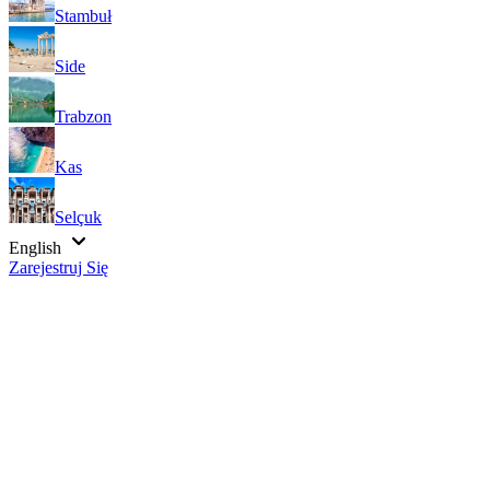
Stambuł
Side
Trabzon
Kas
Selçuk
English
Zarejestruj Się