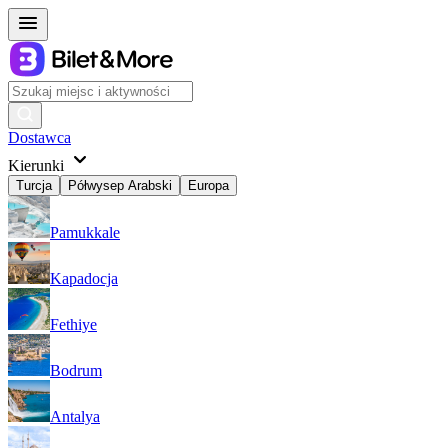
Dostawca
Kierunki
Turcja
Półwysep Arabski
Europa
Pamukkale
Kapadocja
Fethiye
Bodrum
Antalya