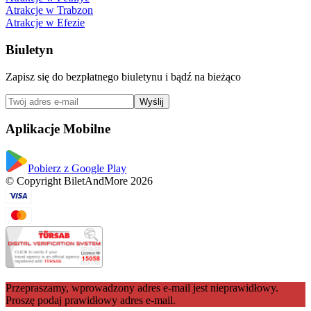
Atrakcje w Trabzon
Atrakcje w Efezie
Biuletyn
Zapisz się do bezpłatnego biuletynu i bądź na bieżąco
Wyślij
Aplikacje Mobilne
Pobierz z Google Play
© Copyright BiletAndMore 2026
Przepraszamy, wprowadzony adres e-mail jest nieprawidłowy.
Proszę podaj prawidłowy adres e-mail.