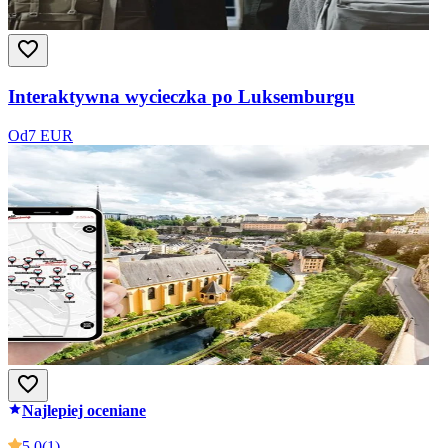
Interaktywna wycieczka po Luksemburgu
Od
7 EUR
Najlepiej oceniane
5.0
(1)