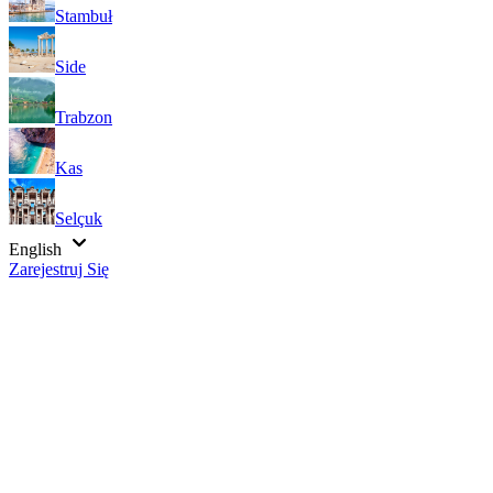
Stambuł
Side
Trabzon
Kas
Selçuk
English
Zarejestruj Się