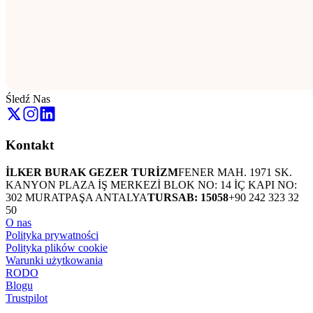
Śledź Nas
Kontakt
İLKER BURAK GEZER TURİZM
FENER MAH. 1971 SK.
KANYON PLAZA İŞ MERKEZİ BLOK NO: 14 İÇ KAPI NO:
302 MURATPAŞA ANTALYA
TURSAB: 15058
+90 242 323 32
50
O nas
Polityka prywatności
Polityka plików cookie
Warunki użytkowania
RODO
Blogu
Trustpilot