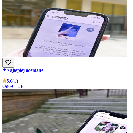
Najlepiej oceniane
5.0
(1)
Od
69 EUR