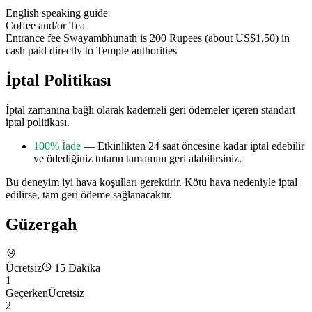
English speaking guide
Coffee and/or Tea
Entrance fee Swayambhunath is 200 Rupees (about US$1.50) in
cash paid directly to Temple authorities
İptal Politikası
İptal zamanına bağlı olarak kademeli geri ödemeler içeren standart
iptal politikası.
100% İade
— Etkinlikten 24 saat öncesine kadar iptal edebilir
ve ödediğiniz tutarın tamamını geri alabilirsiniz.
Bu deneyim iyi hava koşulları gerektirir. Kötü hava nedeniyle iptal
edilirse, tam geri ödeme sağlanacaktır.
Güzergah
Ücretsiz
15 Dakika
1
Geçerken
Ücretsiz
2