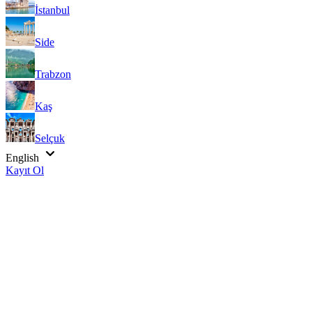
İstanbul
Side
Trabzon
Kaş
Selçuk
English
Kayıt Ol