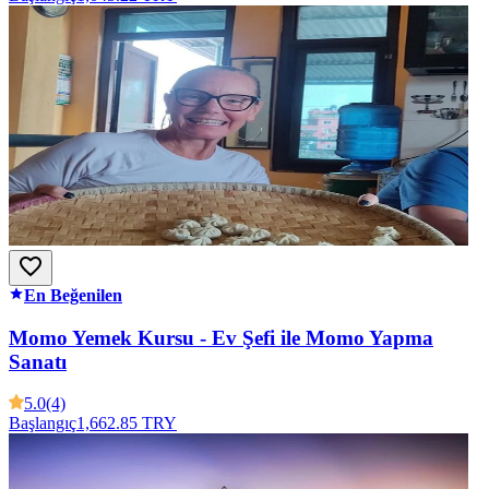
En Beğenilen
Momo Yemek Kursu - Ev Şefi ile Momo Yapma
Sanatı
5.0
(4)
Başlangıç
1,662.85 TRY