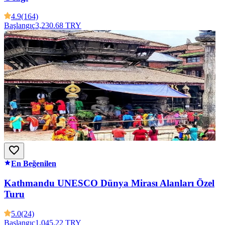
4.9
(164)
Başlangıç
3,230.68 TRY
En Beğenilen
Kathmandu UNESCO Dünya Mirası Alanları Özel
Turu
5.0
(24)
Başlangıç
1,045.22 TRY