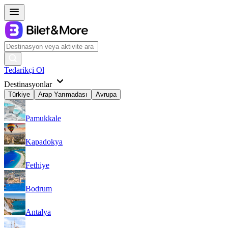
Tedarikçi Ol
Destinasyonlar
Türkiye
Arap Yarımadası
Avrupa
Pamukkale
Kapadokya
Fethiye
Bodrum
Antalya