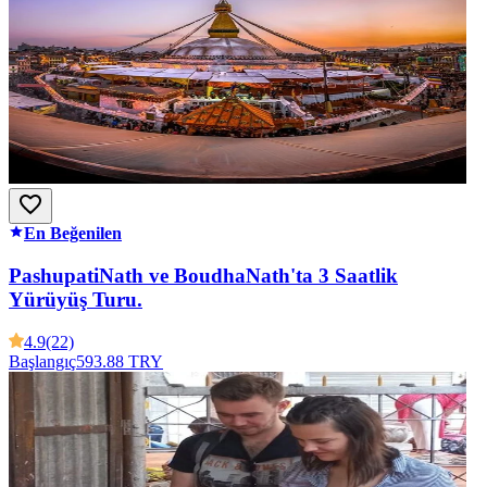
En Beğenilen
PashupatiNath ve BoudhaNath'ta 3 Saatlik
Yürüyüş Turu.
4.9
(22)
Başlangıç
593.88 TRY