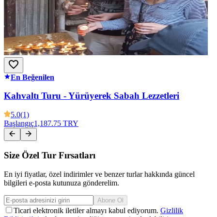
En Beğenilen
Kahvaltı Turu - Yürüyerek Sabah Lezzetleri
5.0
(1)
Başlangıç
1,187.75 TRY
Size Özel Tur Fırsatları
En iyi fiyatlar, özel indirimler ve benzer turlar hakkında güncel
bilgileri e-posta kutunuza gönderelim.
Abone Ol
Ticari elektronik iletiler almayı kabul ediyorum.
Gizlilik