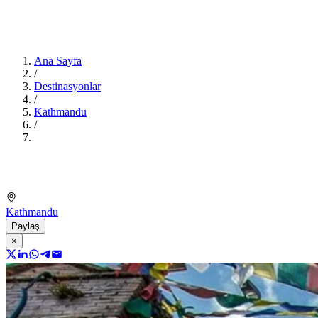
Ana Sayfa
/
Destinasyonlar
/
Kathmandu
/
Kathmandu
Paylaş
×