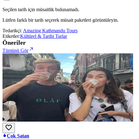
Seçilen tarih için müsaitlik bulunamadı.
Lütfen farklı bir tarih seçerek müsait paketleri görüntüleyin.
Tedarikçi:
Amazing Kathmandu Tours
Etiketler:
Kültürel & Tarihi Turlar
Öneriler
Tümünü Gör
Çok Satan