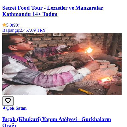
Secret Food Tour - Lezzetler ve Manzaralar
Kathmandu 14+ Tadım
5.0
(90)
Başlangıç
2,457.69 TRY
Çok Satan
Bıçak (Khukuri) Yapım Atölyesi - Gurkhaların
Ocağı