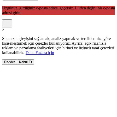
Üzgünüz, girdiğiniz e-posta adresi geçersiz. Lütfen doğru bir e-posta
adresi girin.
×
Sitemizin işleyişini sağlamak, analiz yapmak ve tercihlerinize göre
kişiselleştirmek için çerezler kullanıyoruz. Ayrıca, açık rızanızla
reklam ve pazarlama faaliyetleri için birinci ve üçüncü taraf çerezleri
kullanabiliriz.
Daha Fazlası için
Reddet
Kabul Et