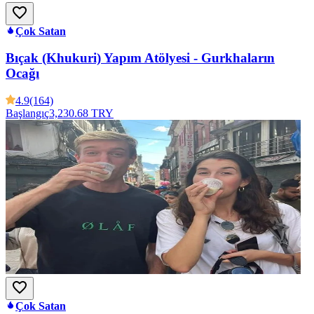
Çok Satan
Bıçak (Khukuri) Yapım Atölyesi - Gurkhaların
Ocağı
4.9
(164)
Başlangıç
3,230.68 TRY
Çok Satan