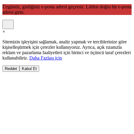
Üzgünüz, girdiğiniz e-posta adresi geçersiz. Lütfen doğru bir e-posta
adresi girin.
×
Sitemizin işleyişini sağlamak, analiz yapmak ve tercihlerinize göre
kişiselleştirmek için çerezler kullanıyoruz. Ayrıca, açık rızanızla
reklam ve pazarlama faaliyetleri için birinci ve üçüncü taraf çerezleri
kullanabiliriz.
Daha Fazlası için
Reddet
Kabul Et