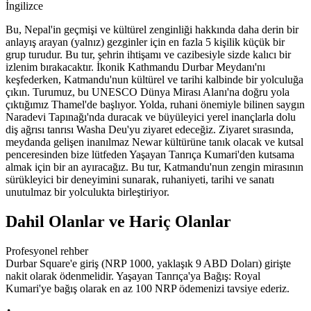
İngilizce
Bu, Nepal'in geçmişi ve kültürel zenginliği hakkında daha derin bir
anlayış arayan (yalnız) gezginler için en fazla 5 kişilik küçük bir
grup turudur. Bu tur, şehrin ihtişamı ve cazibesiyle sizde kalıcı bir
izlenim bırakacaktır. İkonik Kathmandu Durbar Meydanı'nı
keşfederken, Katmandu'nun kültürel ve tarihi kalbinde bir yolculuğa
çıkın. Turumuz, bu UNESCO Dünya Mirası Alanı'na doğru yola
çıktığımız Thamel'de başlıyor. Yolda, ruhani önemiyle bilinen saygın
Naradevi Tapınağı'nda duracak ve büyüleyici yerel inançlarla dolu
diş ağrısı tanrısı Washa Deu'yu ziyaret edeceğiz. Ziyaret sırasında,
meydanda gelişen inanılmaz Newar kültürüne tanık olacak ve kutsal
penceresinden bize lütfeden Yaşayan Tanrıça Kumari'den kutsama
almak için bir an ayıracağız. Bu tur, Katmandu'nun zengin mirasının
sürükleyici bir deneyimini sunarak, ruhaniyeti, tarihi ve sanatı
unutulmaz bir yolculukta birleştiriyor.
Dahil Olanlar ve Hariç Olanlar
Profesyonel rehber
Durbar Square'e giriş (NRP 1000, yaklaşık 9 ABD Doları) girişte
nakit olarak ödenmelidir. Yaşayan Tanrıça'ya Bağış: Royal
Kumari'ye bağış olarak en az 100 NRP ödemenizi tavsiye ederiz.