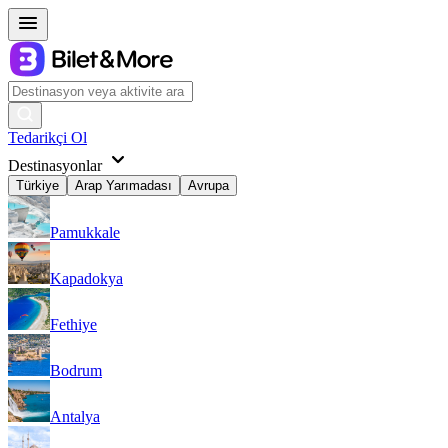
Tedarikçi Ol
Destinasyonlar
Türkiye
Arap Yarımadası
Avrupa
Pamukkale
Kapadokya
Fethiye
Bodrum
Antalya