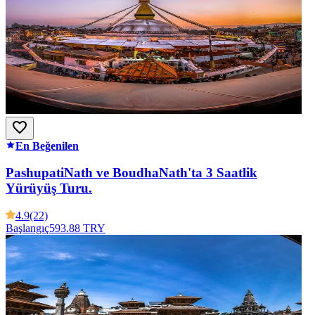
En Beğenilen
PashupatiNath ve BoudhaNath'ta 3 Saatlik
Yürüyüş Turu.
4.9
(22)
Başlangıç
593.88 TRY