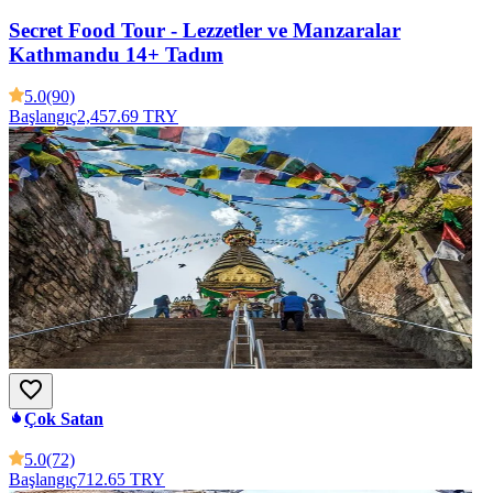
Secret Food Tour - Lezzetler ve Manzaralar
Kathmandu 14+ Tadım
5.0
(90)
Başlangıç
2,457.69 TRY
Çok Satan
5.0
(72)
Başlangıç
712.65 TRY