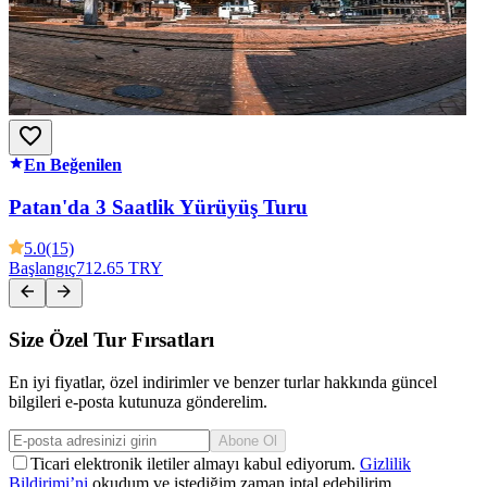
En Beğenilen
Patan'da 3 Saatlik Yürüyüş Turu
5.0
(15)
Başlangıç
712.65 TRY
Size Özel Tur Fırsatları
En iyi fiyatlar, özel indirimler ve benzer turlar hakkında güncel
bilgileri e-posta kutunuza gönderelim.
Abone Ol
Ticari elektronik iletiler almayı kabul ediyorum.
Gizlilik
Bildirimi’ni
okudum ve istediğim zaman iptal edebilirim.