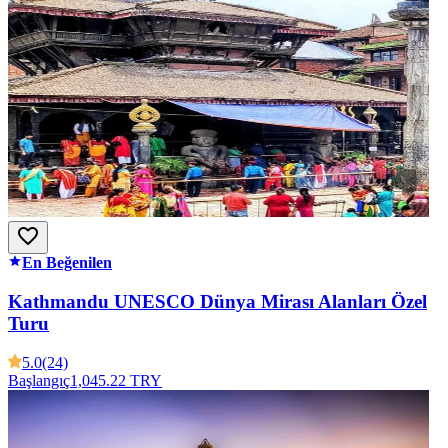
En Beğenilen
Kathmandu UNESCO Dünya Mirası Alanları Özel
Turu
5.0
(24)
Başlangıç
1,045.22 TRY