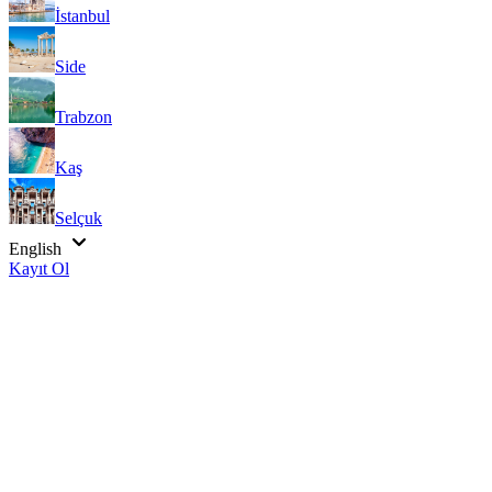
İstanbul
Side
Trabzon
Kaş
Selçuk
English
Kayıt Ol