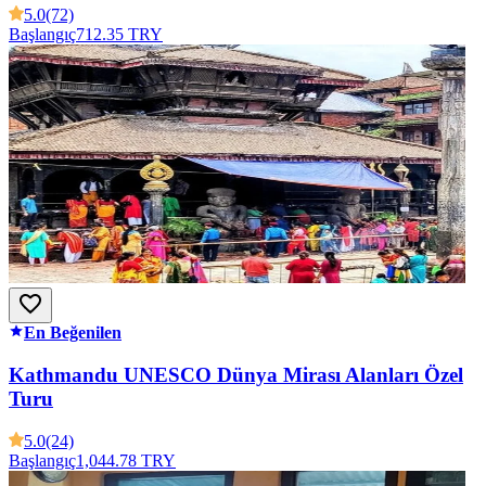
5.0
(72)
Başlangıç
712.35 TRY
En Beğenilen
Kathmandu UNESCO Dünya Mirası Alanları Özel
Turu
5.0
(24)
Başlangıç
1,044.78 TRY