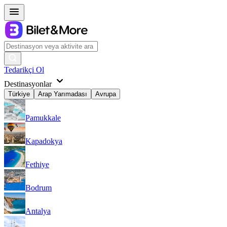
Tedarikçi Ol
Destinasyonlar
Türkiye
Arap Yarımadası
Avrupa
Pamukkale
Kapadokya
Fethiye
Bodrum
Antalya