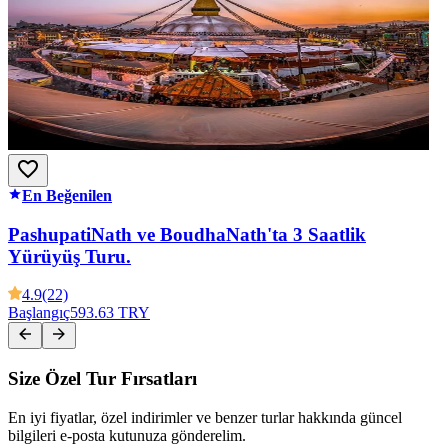
En Beğenilen
PashupatiNath ve BoudhaNath'ta 3 Saatlik
Yürüyüş Turu.
4.9
(22)
Başlangıç
593.63 TRY
Size Özel Tur Fırsatları
En iyi fiyatlar, özel indirimler ve benzer turlar hakkında güncel
bilgileri e-posta kutunuza gönderelim.