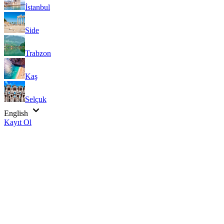
İstanbul
Side
Trabzon
Kaş
Selçuk
English
Kayıt Ol