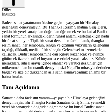
Diller
İngilizce
Sadece sanat yaratmanın ötesine geçin—yaşayan bir Himalaya
geleneğini deneyimleyin. Bu Thangka Resim Sanatına Giriş Dersi,
yetkin bir yerel sanatçıdan doğrudan öğrenmek ve bu kutsal Budist
sanat formunun arkasındaki derin ruhsal anlamı keşfetmek için nadir
bir fırsat sunuyor. Tipik bir sanat dersinden farklı olarak, thangka
resim sanatı, her sembolün, rengin ve çizginin yüzyılların geleneğini
taşıdığı, dikkatli, meditatif bir süreçtir. Geleneksel malzemelerle
çalışacak, Budist sembolizmine dair içgörü kazanacak ve evinize
götürmek üzere kendi el boyaması eserinizi yaratacaksınız. Kültür
meraklıları, ruhsal arayış içinde olanlar ve yaratıcı gezginler için
mükemmel olan bu otantik deneyim, sizi Nepal'in mirasıyla derinden
bağlar ve size bir dükkandan asla satın alamayacağınız anlamlı bir
hatıra bırakır.
Tam Açıklama
Sanattan daha fazlasını yaratın—yaşayan bir Himalaya geleneğini
deneyimleyin. Bu Thangka Resim Sanatına Giriş Sınıfı, yetenekli
yerel bir sanatçıdan doğrudan öğrenme ve bu kutsal Budist sanat
formunun ardındaki derin ruhsal anlamı keşfetme konusunda nadir