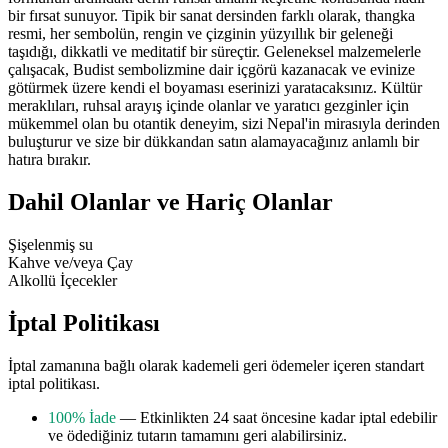
bir fırsat sunuyor. Tipik bir sanat dersinden farklı olarak, thangka
resmi, her sembolün, rengin ve çizginin yüzyıllık bir geleneği
taşıdığı, dikkatli ve meditatif bir süreçtir. Geleneksel malzemelerle
çalışacak, Budist sembolizmine dair içgörü kazanacak ve evinize
götürmek üzere kendi el boyaması eserinizi yaratacaksınız. Kültür
meraklıları, ruhsal arayış içinde olanlar ve yaratıcı gezginler için
mükemmel olan bu otantik deneyim, sizi Nepal'in mirasıyla derinden
buluşturur ve size bir dükkandan satın alamayacağınız anlamlı bir
hatıra bırakır.
Dahil Olanlar ve Hariç Olanlar
Şişelenmiş su
Kahve ve/veya Çay
Alkollü İçecekler
İptal Politikası
İptal zamanına bağlı olarak kademeli geri ödemeler içeren standart
iptal politikası.
100% İade
— Etkinlikten 24 saat öncesine kadar iptal edebilir
ve ödediğiniz tutarın tamamını geri alabilirsiniz.