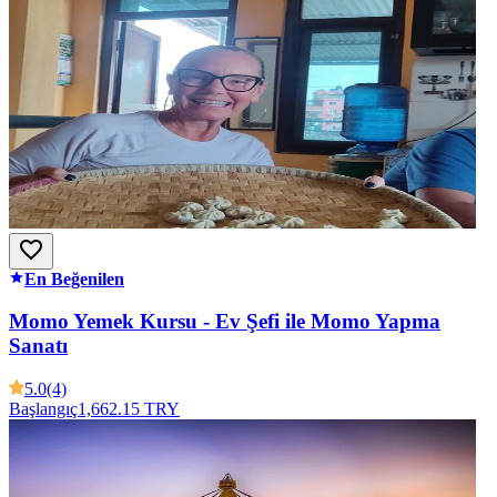
En Beğenilen
Momo Yemek Kursu - Ev Şefi ile Momo Yapma
Sanatı
5.0
(4)
Başlangıç
1,662.15 TRY