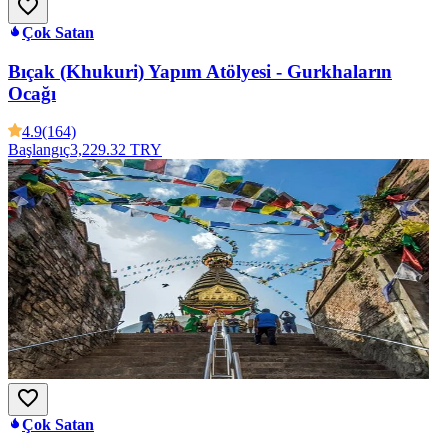
Çok Satan
Bıçak (Khukuri) Yapım Atölyesi - Gurkhaların
Ocağı
4.9
(164)
Başlangıç
3,229.32 TRY
Çok Satan