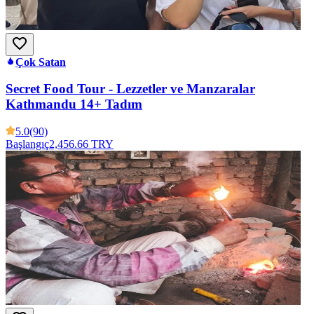
Çok Satan
Secret Food Tour - Lezzetler ve Manzaralar
Kathmandu 14+ Tadım
5.0
(90)
Başlangıç
2,456.66 TRY