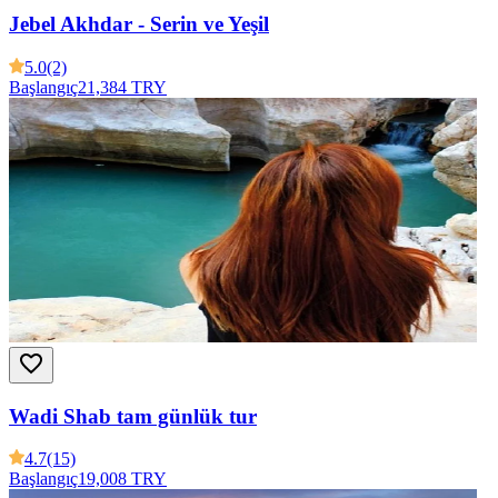
Jebel Akhdar - Serin ve Yeşil
5.0
(2)
Başlangıç
21,384 TRY
Wadi Shab tam günlük tur
4.7
(15)
Başlangıç
19,008 TRY