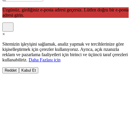
Üzgünüz, girdiğiniz e-posta adresi geçersiz. Lütfen doğru bir e-posta
adresi girin.
×
Sitemizin işleyişini sağlamak, analiz yapmak ve tercihlerinize göre
kişiselleştirmek için çerezler kullanıyoruz. Ayrıca, açık rızanızla
reklam ve pazarlama faaliyetleri için birinci ve üçüncü taraf çerezleri
kullanabiliriz.
Daha Fazlası için
Reddet
Kabul Et