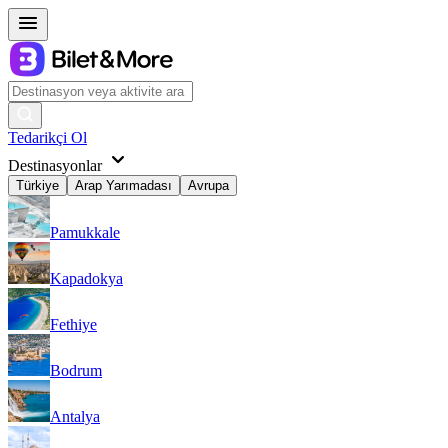
Tedarikçi Ol
Destinasyonlar
Türkiye
Arap Yarımadası
Avrupa
Pamukkale
Kapadokya
Fethiye
Bodrum
Antalya