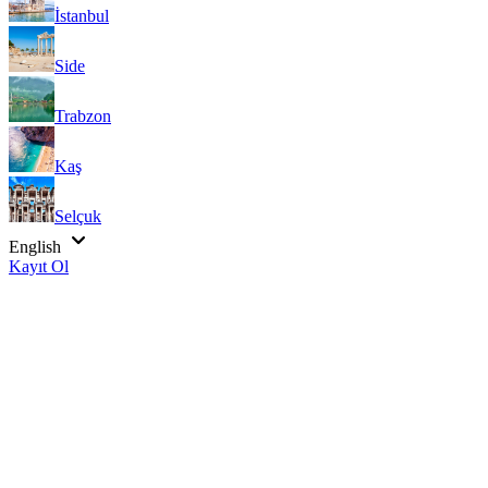
İstanbul
Side
Trabzon
Kaş
Selçuk
English
Kayıt Ol