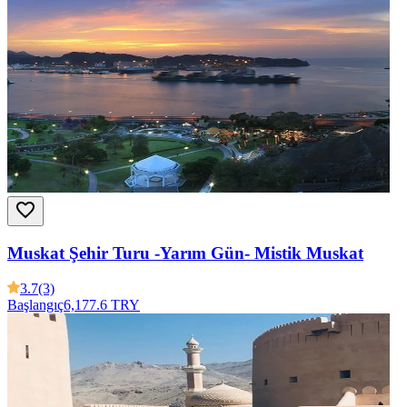
Muskat Şehir Turu -Yarım Gün- Mistik Muskat
3.7
(3)
Başlangıç
6,177.6 TRY