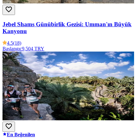
Jebel Shams Günübirlik Gezisi: Umman'ın Büyük
Kanyonu
4.5
(18)
Başlangıç
9,504 TRY
En Beğenilen