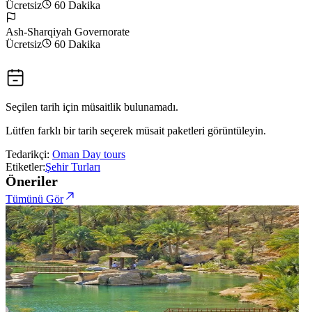
Ücretsiz
60 Dakika
Ash-Sharqiyah Governorate
Ücretsiz
60 Dakika
Seçilen tarih için müsaitlik bulunamadı.
Lütfen farklı bir tarih seçerek müsait paketleri görüntüleyin.
Tedarikçi:
Oman Day tours
Etiketler:
Şehir Turları
Öneriler
Tümünü Gör