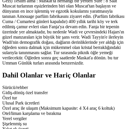
Gezi) Teslim alma : Maskat'ta herhangi bir yerden Süre : 8 Saat
Muscat turlarının eşsizlerinden biri olan Muscat'tan başlayın ve
dünyanın en ince işlenmiş ve egzotik kokularını yaratmasıyla
tanınan Amouage parfüm fabrikasını ziyaret edin. (Parfüm fabrikası
Cuma / Cumartesi günleri kapalıdır) 400 yıllık tarihi köy ve terk
edilmiş çamur evleri olan Fanja'ya devam edin. Fanja bir tepenin
üzerinde yer almaktadır, bu nedenle Wadi ve çevresindeki Hajars'ın
güzel manzaraları için büyük bir şans verir. Wadi Tayyin'e ilerleyin
Wadi'nin demografik doğası, dağların derinliklerinde yer aldığı için
öğleden sonra dalmak için mükemmel olan kristal berraklığındaki
sularıyla tanınmasını sağlar. Tur sırasında piknik öğle yemeği
verilecektir. Öğleden sonra geç saatlerde Maskat'a dönün. bu tur
Umman Günlük turları arasında benzersizdir.
Dahil Olanlar ve Hariç Olanlar
Sürücü/rehber
Gidiş-dönüş özel transfer
Özel tur
Ulusal Park ücretleri
Özel araç ile ulaşım (Maksimum kapasite: 4 X4 araç 6 koltuk)
Otel/liman karşılama ve bırakma
Yerel vergiler
Şişelenmiş su
Yakıt ek ücreti