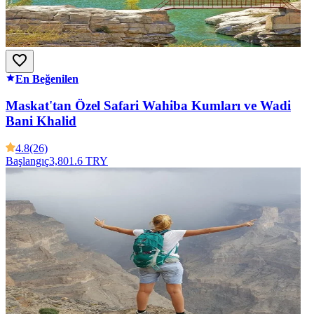
En Beğenilen
Maskat'tan Özel Safari Wahiba Kumları ve Wadi
Bani Khalid
4.8
(26)
Başlangıç
3,801.6 TRY