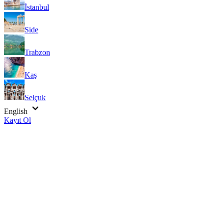
İstanbul
Side
Trabzon
Kaş
Selçuk
English
Kayıt Ol