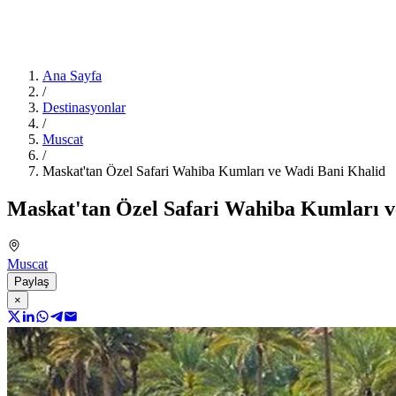
Ana Sayfa
/
Destinasyonlar
/
Muscat
/
Maskat'tan Özel Safari Wahiba Kumları ve Wadi Bani Khalid
Maskat'tan Özel Safari Wahiba Kumları v
Muscat
Paylaş
×