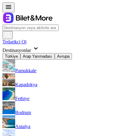
Tedarikçi Ol
Destinasyonlar
Türkiye
Arap Yarımadası
Avrupa
Pamukkale
Kapadokya
Fethiye
Bodrum
Antalya