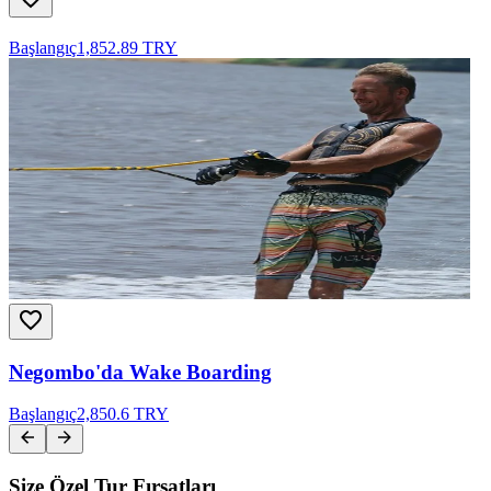
Başlangıç
1,852.89 TRY
Negombo'da Wake Boarding
Başlangıç
2,850.6 TRY
Size Özel Tur Fırsatları