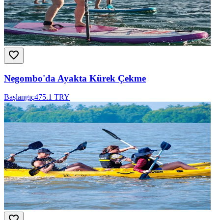
Negombo'da Ayakta Kürek Çekme
Başlangıç
475.1 TRY