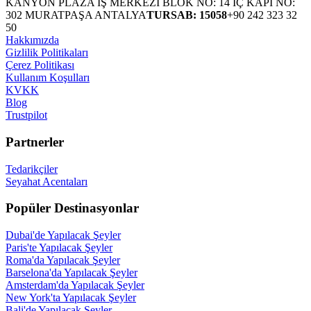
KANYON PLAZA İŞ MERKEZİ BLOK NO: 14 İÇ KAPI NO:
302 MURATPAŞA ANTALYA
TURSAB: 15058
+90 242 323 32
50
Hakkımızda
Gizlilik Politikaları
Çerez Politikası
Kullanım Koşulları
KVKK
Blog
Trustpilot
Partnerler
Tedarikçiler
Seyahat Acentaları
Popüler Destinasyonlar
Dubai'de Yapılacak Şeyler
Paris'te Yapılacak Şeyler
Roma'da Yapılacak Şeyler
Barselona'da Yapılacak Şeyler
Amsterdam'da Yapılacak Şeyler
New York'ta Yapılacak Şeyler
Bali'de Yapılacak Şeyler