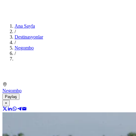
Ana Sayfa
/
Destinasyonlar
/
Negombo
/
Negombo
Paylaş
×