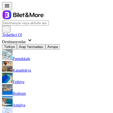
Tedarikçi Ol
Destinasyonlar
Türkiye
Arap Yarımadası
Avrupa
Pamukkale
Kapadokya
Fethiye
Bodrum
Antalya