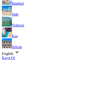
İstanbul
Side
Trabzon
Kaş
Selçuk
English
Kayıt Ol