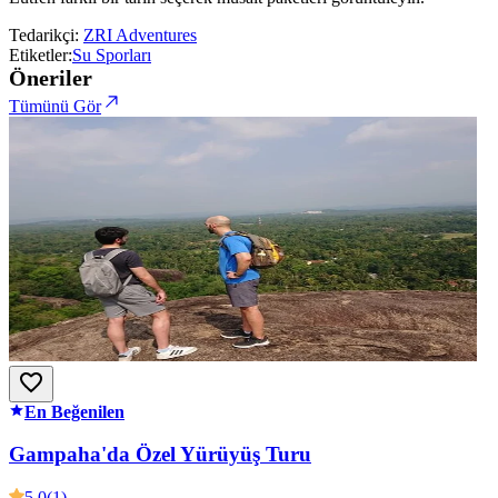
Tedarikçi:
ZRI Adventures
Etiketler:
Su Sporları
Öneriler
Tümünü Gör
En Beğenilen
Gampaha'da Özel Yürüyüş Turu
5.0
(1)