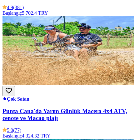
4.9
(381)
Başlangıç
5,702.4 TRY
Çok Satan
Punta Cana'da Yarım Günlük Macera 4x4 ATV,
cenote ve Macao plajı
5.0
(77)
Başlangıç
4,324.32 TRY