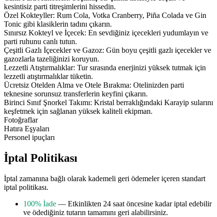
kesintisiz parti titreşimlerini hissedin.
Özel Kokteyller: Rum Cola, Votka Cranberry, Piña Colada ve Gin
Tonic gibi klasiklerin tadını çıkarın.
Sınırsız Kokteyl ve İçecek: En sevdiğiniz içecekleri yudumlayın ve
parti ruhunu canlı tutun.
Çeşitli Gazlı İçecekler ve Gazoz: Gün boyu çeşitli gazlı içecekler ve
gazozlarla tazeliğinizi koruyun.
Lezzetli Atıştırmalıklar: Tur sırasında enerjinizi yüksek tutmak için
lezzetli atıştırmalıklar tüketin.
Ücretsiz Otelden Alma ve Otele Bırakma: Otelinizden parti
teknesine sorunsuz transferlerin keyfini çıkarın.
Birinci Sınıf Şnorkel Takımı: Kristal berraklığındaki Karayip sularını
keşfetmek için sağlanan yüksek kaliteli ekipman.
Fotoğraflar
Hatıra Eşyaları
Personel ipuçları
İptal Politikası
İptal zamanına bağlı olarak kademeli geri ödemeler içeren standart
iptal politikası.
100% İade
— Etkinlikten 24 saat öncesine kadar iptal edebilir
ve ödediğiniz tutarın tamamını geri alabilirsiniz.