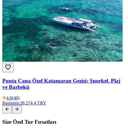
Punta Cana Özel Katamaran Gezisi: Şnorkel, Plaj
ve Barbekü
4.6
(40)
Başlangıç
28,274.4 TRY
Size Özel Tur Fırsatları