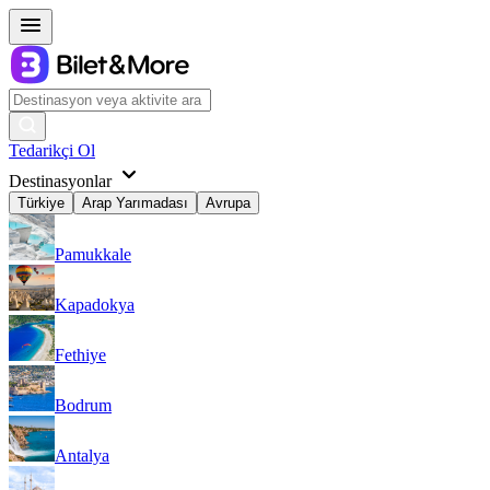
Tedarikçi Ol
Destinasyonlar
Türkiye
Arap Yarımadası
Avrupa
Pamukkale
Kapadokya
Fethiye
Bodrum
Antalya