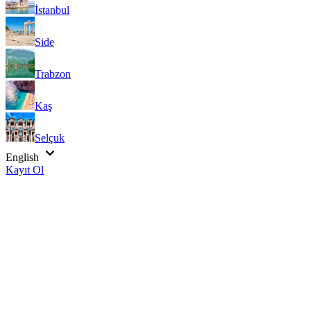
İstanbul
Side
Trabzon
Kaş
Selçuk
English
Kayıt Ol