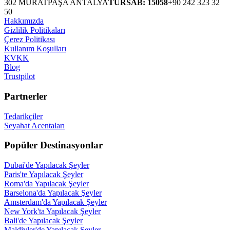
302 MURATPAŞA ANTALYA
TURSAB: 15058
+90 242 323 32
50
Hakkımızda
Gizlilik Politikaları
Çerez Politikası
Kullanım Koşulları
KVKK
Blog
Trustpilot
Partnerler
Tedarikçiler
Seyahat Acentaları
Popüler Destinasyonlar
Dubai'de Yapılacak Şeyler
Paris'te Yapılacak Şeyler
Roma'da Yapılacak Şeyler
Barselona'da Yapılacak Şeyler
Amsterdam'da Yapılacak Şeyler
New York'ta Yapılacak Şeyler
Bali'de Yapılacak Şeyler
Maldivler'de Yapılacak Şeyler