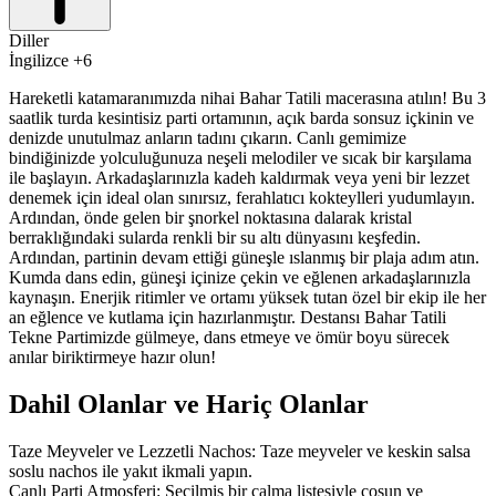
Diller
İngilizce +6
Hareketli katamaranımızda nihai Bahar Tatili macerasına atılın! Bu 3
saatlik turda kesintisiz parti ortamının, açık barda sonsuz içkinin ve
denizde unutulmaz anların tadını çıkarın. Canlı gemimize
bindiğinizde yolculuğunuza neşeli melodiler ve sıcak bir karşılama
ile başlayın. Arkadaşlarınızla kadeh kaldırmak veya yeni bir lezzet
denemek için ideal olan sınırsız, ferahlatıcı kokteylleri yudumlayın.
Ardından, önde gelen bir şnorkel noktasına dalarak kristal
berraklığındaki sularda renkli bir su altı dünyasını keşfedin.
Ardından, partinin devam ettiği güneşle ıslanmış bir plaja adım atın.
Kumda dans edin, güneşi içinize çekin ve eğlenen arkadaşlarınızla
kaynaşın. Enerjik ritimler ve ortamı yüksek tutan özel bir ekip ile her
an eğlence ve kutlama için hazırlanmıştır. Destansı Bahar Tatili
Tekne Partimizde gülmeye, dans etmeye ve ömür boyu sürecek
anılar biriktirmeye hazır olun!
Dahil Olanlar ve Hariç Olanlar
Taze Meyveler ve Lezzetli Nachos: Taze meyveler ve keskin salsa
soslu nachos ile yakıt ikmali yapın.
Canlı Parti Atmosferi: Seçilmiş bir çalma listesiyle coşun ve