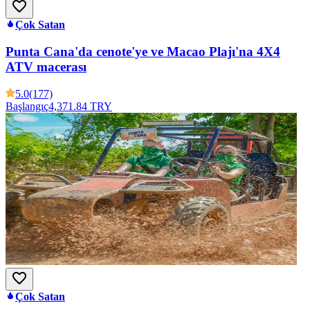
Çok Satan
Punta Cana'da cenote'ye ve Macao Plajı'na 4X4
ATV macerası
5.0
(177)
Başlangıç
4,371.84 TRY
Çok Satan