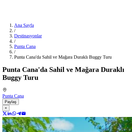
Ana Sayfa
/
Destinasyonlar
/
Punta Cana
/
Punta Cana'da Sahil ve Mağara Duraklı Buggy Turu
Punta Cana'da Sahil ve Mağara Duraklı
Buggy Turu
Punta Cana
Paylaş
×