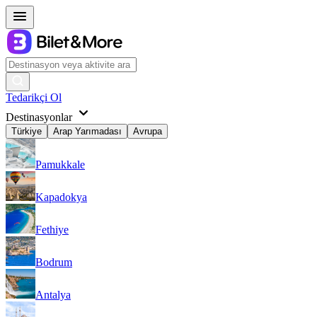
Tedarikçi Ol
Destinasyonlar
Türkiye
Arap Yarımadası
Avrupa
Pamukkale
Kapadokya
Fethiye
Bodrum
Antalya