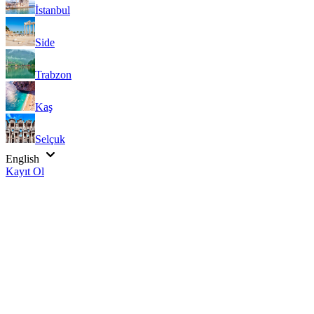
İstanbul
Side
Trabzon
Kaş
Selçuk
English
Kayıt Ol