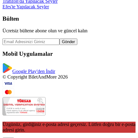
Trabzon'da Yapılacak Şeyler
Efes'te Yapılacak Şeyler
Bülten
Ücretsiz bültene abone olun ve güncel kalın
Gönder
Mobil Uygulamalar
Google Play'den İndir
© Copyright BiletAndMore 2026
Üzgünüz, girdiğiniz e-posta adresi geçersiz. Lütfen doğru bir e-posta
adresi girin.