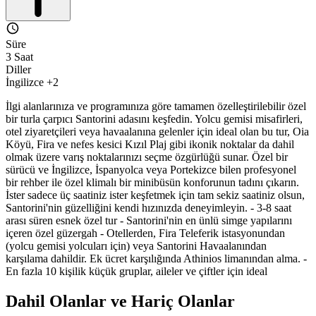
Süre
3 Saat
Diller
İngilizce +2
İlgi alanlarınıza ve programınıza göre tamamen özelleştirilebilir özel
bir turla çarpıcı Santorini adasını keşfedin. Yolcu gemisi misafirleri,
otel ziyaretçileri veya havaalanına gelenler için ideal olan bu tur, Oia
Köyü, Fira ve nefes kesici Kızıl Plaj gibi ikonik noktalar da dahil
olmak üzere varış noktalarınızı seçme özgürlüğü sunar. Özel bir
sürücü ve İngilizce, İspanyolca veya Portekizce bilen profesyonel
bir rehber ile özel klimalı bir minibüsün konforunun tadını çıkarın.
İster sadece üç saatiniz ister keşfetmek için tam sekiz saatiniz olsun,
Santorini'nin güzelliğini kendi hızınızda deneyimleyin. - 3-8 saat
arası süren esnek özel tur - Santorini'nin en ünlü simge yapılarını
içeren özel güzergah - Otellerden, Fira Teleferik istasyonundan
(yolcu gemisi yolcuları için) veya Santorini Havaalanından
karşılama dahildir. Ek ücret karşılığında Athinios limanından alma. -
En fazla 10 kişilik küçük gruplar, aileler ve çiftler için ideal
Dahil Olanlar ve Hariç Olanlar