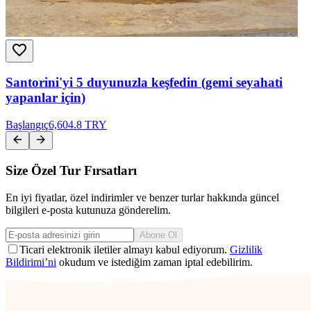
Santorini'yi 5 duyunuzla keşfedin (gemi seyahati
yapanlar için)
Başlangıç
6,604.8 TRY
Size Özel Tur Fırsatları
En iyi fiyatlar, özel indirimler ve benzer turlar hakkında güncel
bilgileri e-posta kutunuza gönderelim.
Abone Ol
Ticari elektronik iletiler almayı kabul ediyorum.
Gizlilik
Bildirimi’ni
okudum ve istediğim zaman iptal edebilirim.