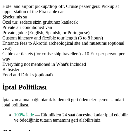
Hotel and airport pickup/drop-off. Cruise passengers: Pickup at
upper station of the Fira cable car
Şişelenmiş su
Özel tur: sadece sizin grubunuz katılacak
Private air-conditioned van
Private guide (English, Spanish, or Portuguese)
Custom itinerary and flexible tour length (3 to 8 hours)
Entrance fees to Akrotiri archeological site and museums (optional
visit)
Cable car tickets (for cruise ship travellers) - 10 Eur per person per
way
Everything not mentioned in What's Included
Bahşişler
Food and Drinks (optional)
İptal Politikası
İptal zamanına bağlı olarak kademeli geri ödemeler içeren standart
iptal politikası.
100% İade
— Etkinlikten 24 saat öncesine kadar iptal edebilir
ve ödediğiniz tutarın tamamını geri alabilirsiniz.