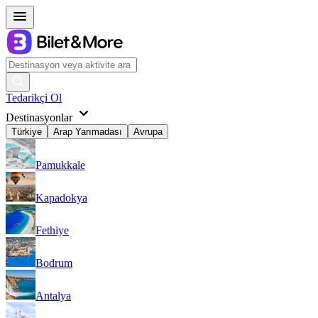
Tedarikçi Ol
Destinasyonlar
Türkiye
Arap Yarımadası
Avrupa
Pamukkale
Kapadokya
Fethiye
Bodrum
Antalya