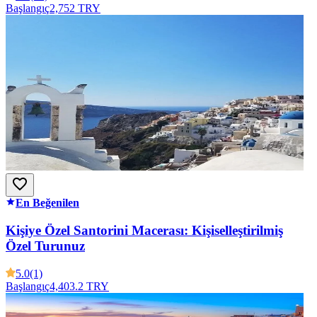
Başlangıç
2,752 TRY
En Beğenilen
Kişiye Özel Santorini Macerası: Kişiselleştirilmiş
Özel Turunuz
5.0
(1)
Başlangıç
4,403.2 TRY