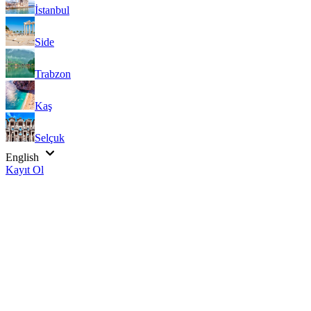
İstanbul
Side
Trabzon
Kaş
Selçuk
English
Kayıt Ol