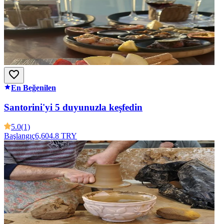
En Beğenilen
Santorini'yi 5 duyunuzla keşfedin
5.0
(1)
Başlangıç
6,604.8 TRY