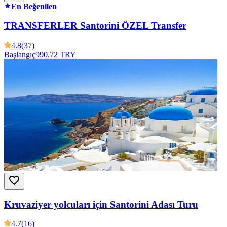
En Beğenilen
TRANSFERLER Santorini ÖZEL Transfer
4.8
(37)
Başlangıç
990.72 TRY
Kruvaziyer yolcuları için Santorini Adası Turu
4.7
(16)