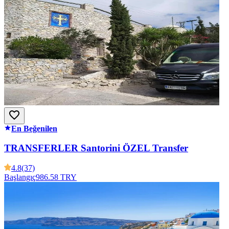
En Beğenilen
TRANSFERLER Santorini ÖZEL Transfer
4.8
(37)
Başlangıç
986.58 TRY