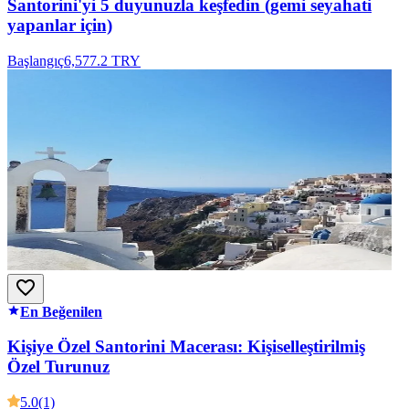
Santorini'yi 5 duyunuzla keşfedin (gemi seyahati
yapanlar için)
Başlangıç
6,577.2 TRY
En Beğenilen
Kişiye Özel Santorini Macerası: Kişiselleştirilmiş
Özel Turunuz
5.0
(1)