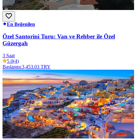
En Beğenilen
Özel Santorini Turu: Van ve Rehber ile Özel
Güzergah
3 Saat
5.0
(4)
Başlangıç
3,453.03 TRY