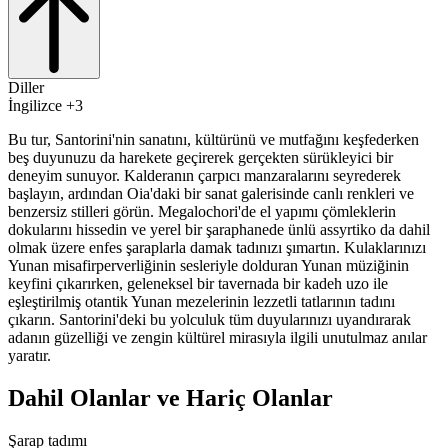
Diller
İngilizce +3
Bu tur, Santorini'nin sanatını, kültürünü ve mutfağını keşfederken
beş duyunuzu da harekete geçirerek gerçekten sürükleyici bir
deneyim sunuyor. Kalderanın çarpıcı manzaralarını seyrederek
başlayın, ardından Oia'daki bir sanat galerisinde canlı renkleri ve
benzersiz stilleri görün. Megalochori'de el yapımı çömleklerin
dokularını hissedin ve yerel bir şaraphanede ünlü assyrtiko da dahil
olmak üzere enfes şaraplarla damak tadınızı şımartın. Kulaklarınızı
Yunan misafirperverliğinin sesleriyle dolduran Yunan müziğinin
keyfini çıkarırken, geleneksel bir tavernada bir kadeh uzo ile
eşleştirilmiş otantik Yunan mezelerinin lezzetli tatlarının tadını
çıkarın. Santorini'deki bu yolculuk tüm duyularınızı uyandırarak
adanın güzelliği ve zengin kültürel mirasıyla ilgili unutulmaz anılar
yaratır.
Dahil Olanlar ve Hariç Olanlar
Şarap tadımı