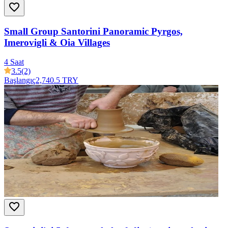
Small Group Santorini Panoramic Pyrgos,
Imerovigli & Oia Villages
4 Saat
3.5
(2)
Başlangıç
2,740.5 TRY