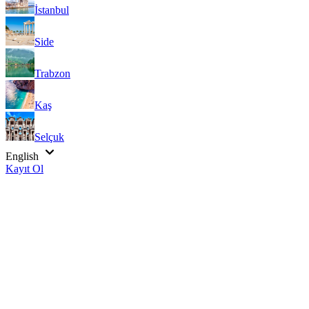
İstanbul
Side
Trabzon
Kaş
Selçuk
English
Kayıt Ol