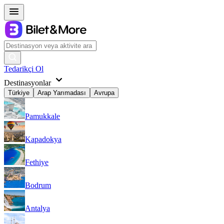
Tedarikçi Ol
Destinasyonlar
Türkiye
Arap Yarımadası
Avrupa
Pamukkale
Kapadokya
Fethiye
Bodrum
Antalya