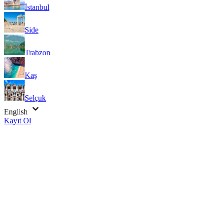
İstanbul
Side
Trabzon
Kaş
Selçuk
English
Kayıt Ol