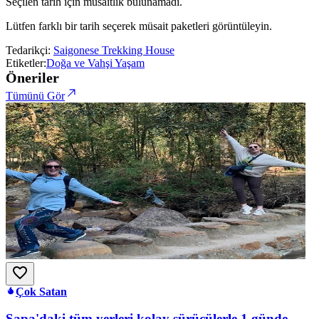
Seçilen tarih için müsaitlik bulunamadı.
Lütfen farklı bir tarih seçerek müsait paketleri görüntüleyin.
Tedarikçi:
Saigonese Trekking House
Etiketler:
Doğa ve Vahşi Yaşam
Öneriler
Tümünü Gör
Çok Satan
Sapa'daki tüm yerleri kolay sürücülerle 1 günde