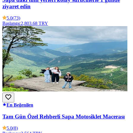
ziyaret edin
5.0
(73)
Başlangıç
2,803.68 TRY
En Beğenilen
Tam Gün Özel Rehberli Sapa Motosiklet Macerası
5.0
(8)