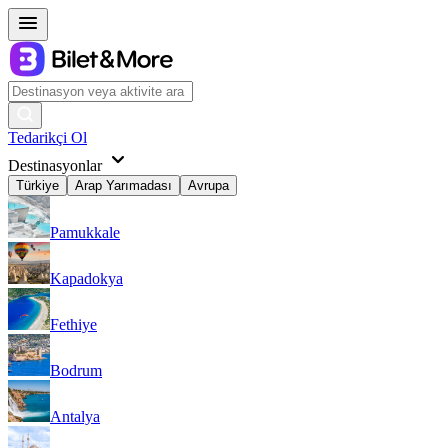
Tedarikçi Ol
Destinasyonlar
Türkiye
Arap Yarımadası
Avrupa
Pamukkale
Kapadokya
Fethiye
Bodrum
Antalya