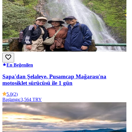
En Beğenilen
Sapa'dan Şelaleye, Pusamcap Mağarası'na
motosiklet sürücüsü ile 1 gün
5.0
(2)
Başlangıç
3,564 TRY