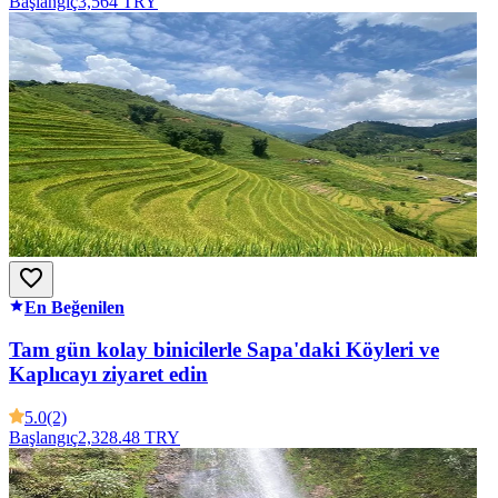
Başlangıç
3,564 TRY
En Beğenilen
Tam gün kolay binicilerle Sapa'daki Köyleri ve
Kaplıcayı ziyaret edin
5.0
(2)
Başlangıç
2,328.48 TRY