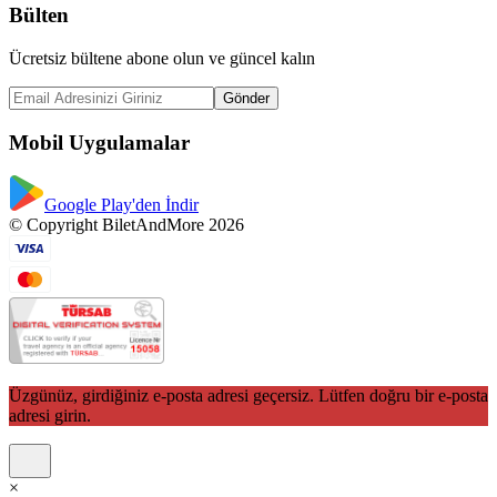
Bülten
Ücretsiz bültene abone olun ve güncel kalın
Gönder
Mobil Uygulamalar
Google Play'den İndir
© Copyright BiletAndMore 2026
Üzgünüz, girdiğiniz e-posta adresi geçersiz. Lütfen doğru bir e-posta
adresi girin.
×