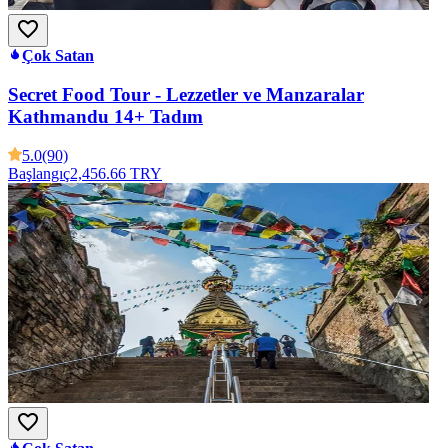
Çok Satan
Secret Food Tour - Lezzetler ve Manzaralar
Kathmandu 14+ Tadım
5.0
(90)
Başlangıç
2,456.66 TRY