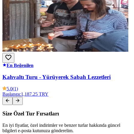
En Beğenilen
Kahvaltı Turu - Yürüyerek Sabah Lezzetleri
5.0
(1)
Başlangıç
1,187.25 TRY
Size Özel Tur Fırsatları
En iyi fiyatlar, özel indirimler ve benzer turlar hakkında güncel
bilgileri e-posta kutunuza gönderelim.