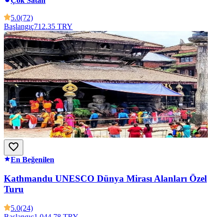
Çok Satan
5.0
(72)
Başlangıç
712.35 TRY
En Beğenilen
Kathmandu UNESCO Dünya Mirası Alanları Özel
Turu
5.0
(24)
Başlangıç
1,044.78 TRY