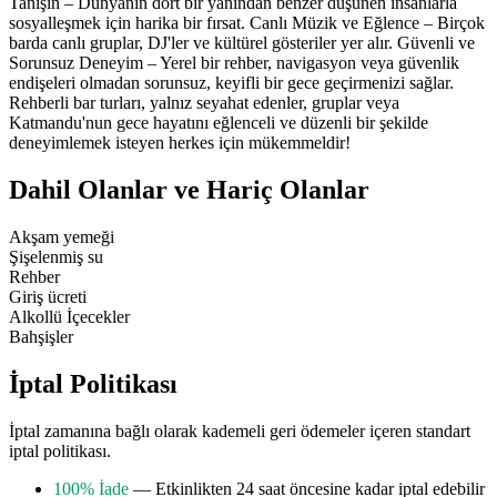
Tanışın – Dünyanın dört bir yanından benzer düşünen insanlarla
sosyalleşmek için harika bir fırsat. Canlı Müzik ve Eğlence – Birçok
barda canlı gruplar, DJ'ler ve kültürel gösteriler yer alır. Güvenli ve
Sorunsuz Deneyim – Yerel bir rehber, navigasyon veya güvenlik
endişeleri olmadan sorunsuz, keyifli bir gece geçirmenizi sağlar.
Rehberli bar turları, yalnız seyahat edenler, gruplar veya
Katmandu'nun gece hayatını eğlenceli ve düzenli bir şekilde
deneyimlemek isteyen herkes için mükemmeldir!
Dahil Olanlar ve Hariç Olanlar
Akşam yemeği
Şişelenmiş su
Rehber
Giriş ücreti
Alkollü İçecekler
Bahşişler
İptal Politikası
İptal zamanına bağlı olarak kademeli geri ödemeler içeren standart
iptal politikası.
100% İade
— Etkinlikten 24 saat öncesine kadar iptal edebilir