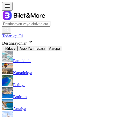
Tedarikçi Ol
Destinasyonlar
Türkiye
Arap Yarımadası
Avrupa
Pamukkale
Kapadokya
Fethiye
Bodrum
Antalya