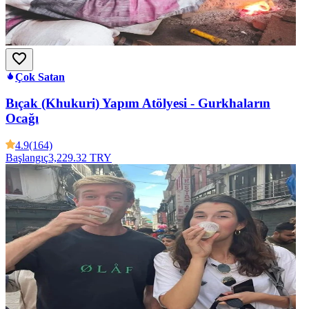
Çok Satan
Bıçak (Khukuri) Yapım Atölyesi - Gurkhaların
Ocağı
4.9
(164)
Başlangıç
3,229.32 TRY