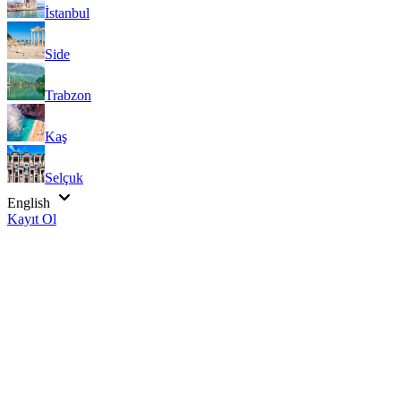
İstanbul
Side
Trabzon
Kaş
Selçuk
English
Kayıt Ol