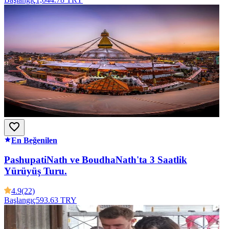
En Beğenilen
PashupatiNath ve BoudhaNath'ta 3 Saatlik
Yürüyüş Turu.
4.9
(22)
Başlangıç
593.63 TRY