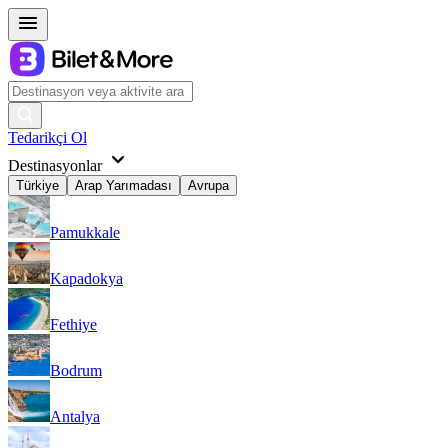
Tedarikçi Ol
Destinasyonlar
Türkiye
Arap Yarımadası
Avrupa
Pamukkale
Kapadokya
Fethiye
Bodrum
Antalya