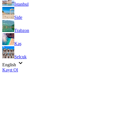
İstanbul
Side
Trabzon
Kaş
Selçuk
English
Kayıt Ol