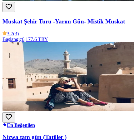
Muskat Şehir Turu -Yarım Gün- Mistik Muskat
3.7
(3)
Başlangıç
6,177.6 TRY
En Beğenilen
Nizwa tam gün (Tatiller )