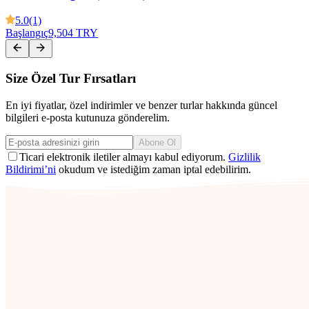
5.0
(1)
Başlangıç
9,504 TRY
Size Özel Tur Fırsatları
En iyi fiyatlar, özel indirimler ve benzer turlar hakkında güncel
bilgileri e-posta kutunuza gönderelim.
Abone Ol
Ticari elektronik iletiler almayı kabul ediyorum.
Gizlilik
Bildirimi’ni
okudum ve istediğim zaman iptal edebilirim.