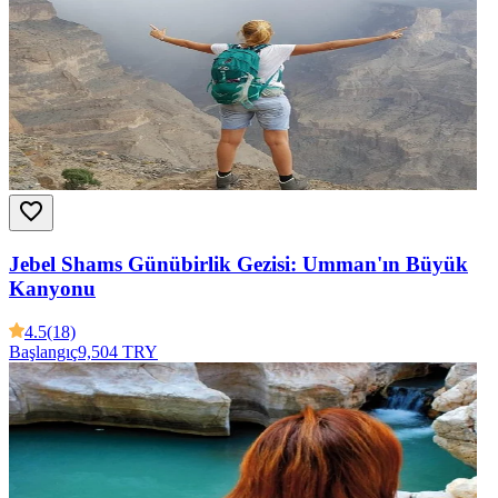
Jebel Shams Günübirlik Gezisi: Umman'ın Büyük
Kanyonu
4.5
(18)
Başlangıç
9,504 TRY