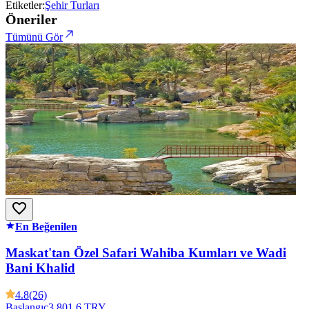
Etiketler:
Şehir Turları
Öneriler
Tümünü Gör
En Beğenilen
Maskat'tan Özel Safari Wahiba Kumları ve Wadi
Bani Khalid
4.8
(26)
Başlangıç
3,801.6 TRY