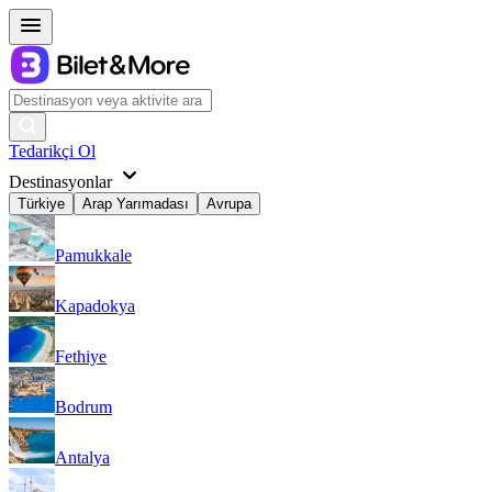
Tedarikçi Ol
Destinasyonlar
Türkiye
Arap Yarımadası
Avrupa
Pamukkale
Kapadokya
Fethiye
Bodrum
Antalya