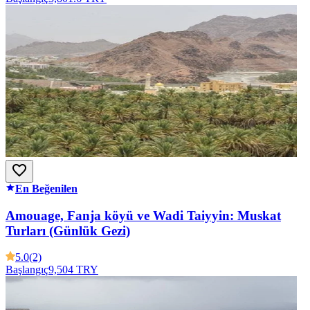
En Beğenilen
Amouage, Fanja köyü ve Wadi Taiyyin: Muskat
Turları (Günlük Gezi)
5.0
(2)
Başlangıç
9,504 TRY