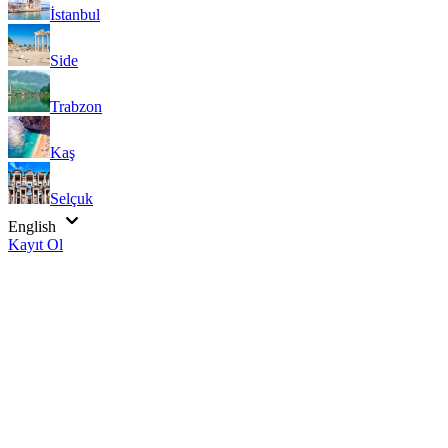
İstanbul
Side
Trabzon
Kaş
Selçuk
English
Kayıt Ol