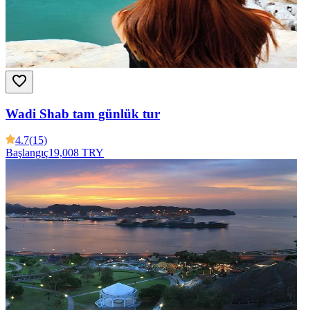
Wadi Shab tam günlük tur
4.7
(15)
Başlangıç
19,008 TRY